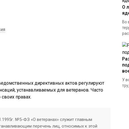
О 
яд
Во 
тер
ния
рас
Ра
по
во
У в
ведомственных директивных актов регулируют
тру
саций, устанавливаемых для ветеранов. Часто
 своих правах.
1.1995г. №5-ФЗ «О ветеранах» служит главным
танавливающим перечень лиц, относимых к этой