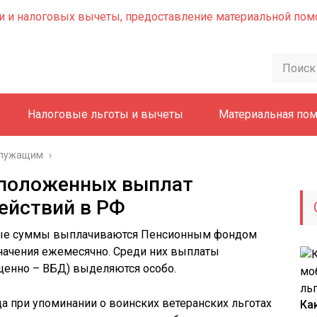
Налоговые льготы и вычеты
Материальная по
служащим
›
 положенных выплат
ействий в РФ
ные суммы выплачиваются Пенсионным фондом
начения ежемесячно. Среди них выплаты
щенно – ВБД) выделяются особо.
да при упоминании о воинских ветеранских льготах
Ка