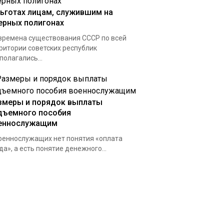
льготах лицам, служившим на
ерных полигонах
времена существования СССР по всей
ритории советских республик
полагались...
змеры и порядок выплаты
дъемного пособия
еннослужащим
оеннослужащих нет понятия «оплата
да», а есть понятие денежного...