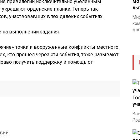
мо
чие привилегии исключительно убеленным
ль
 украшают орденские планки. Теперь так
в, участвовавших в тех далеких событиях.
Мно
ком
моб
орячие» точки и вооруженные конфликты местного
ех, кто прошел через эти события, тоже называют
право получить поддержку и помощь от
Го
уч
Вое
Род
твий