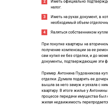
Иметь официально подтвержде
налог.
Иметь на руках документ, в ко
необходимый объем отделочны
Являться собственником купле
При покупке квартиры на вторичном
получение компенсации за ее ремо
сам купил ее без отделки, и до мом
документы, подтверждающие эти ф
Пример. Антонина Пудовникова купи
отделки. Думала подарить ее дочери
вышла за него замуж и уехала с ним
квартиру. В итоге жилье у Антонины
процессе передачи имущества был с
жилая недвижимость перепродается