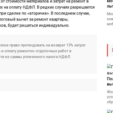
мо
 от стоимости материалов и затрат на ремонт в
ль
 на оплату НДФЛ. В редких случаях разрешается
ри сделке по «вторичке». В последнем случае,
Мно
алоговый вычет за ремонт квартиры,
ком
моб
ков, будет решаться индивидуально.
лное право претендовать на возврат 13% затрат
в и оплату ремонтно-отделочных работ в
ти из суммы уплаченного налога НДФЛ.
По
вы
Жел
усл
обр