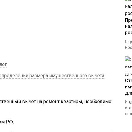
Пр
на
ро
С ц
Рос
лог
 определении размера имущественного вычета
Ст
им
дл
ственный вычет на ремонт квартиры, необходимо:
Инд
ста
пол
ом РФ.