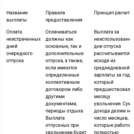
Название
Правила
Принцип расчета
выплаты
предоставления
Оплата
Оплачиваться
Выплата за
неистраченных
должны как
неиспользованн
дней
основные, так и
дни отпуска
очередного
дополнительные
рассчитывается
отпуска
отпуска, а также,
исходя из
если имеются
среднедневной
определенные
зарплаты за год,
коллективным
который
договором либо
предшествовал
другими
месяцу
документами,
увольнения. Сум
периоды отдыха.
дохода делим на
Выплата
число месяцев,
отпускных при
которые работни
увольнении будет
полностью