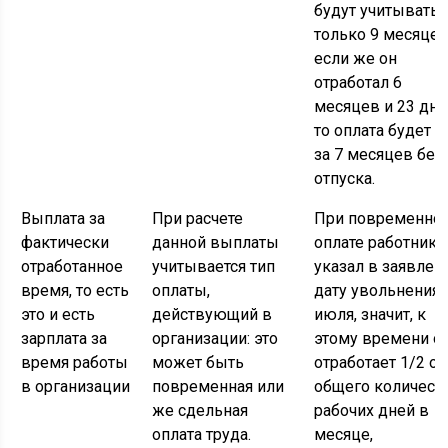
будут учитыватьс
только 9 месяцев
если же он
отработал 6
месяцев и 23 дня
то оплата будет к
за 7 месяцев без
отпуска.
Выплата за
При расчете
При повременно
фактически
данной выплаты
оплате работник
отработанное
учитывается тип
указал в заявлен
время, то есть
оплаты,
дату увольнения 
это и есть
действующий в
июля, значит, к
зарплата за
организации: это
этому времени о
время работы
может быть
отработает 1/2 от
в организации
повременная или
общего количест
же сдельная
рабочих дней в
оплата труда.
месяце,