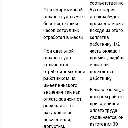
соответственно
При повременной
бухгалтерия
оплате труда в учет
должна будет
берется, сколько
произвести расче
часов сотрудник
исходя из этого,
отработал в месяц.
заплатив
работнику 1/2
При сдельной
часть оклада +
оплате труда
премию, надбавк
количество
если они
отработанных дней
полагается
работником не
работнику.
имеет никакого
Если за месяц, в
значения, так как
котором работни
оплата зависит от
при сдельной
результата, от
оплате труда
натуральных
увольняется, он
показателей,
изготовил 30
допустим,