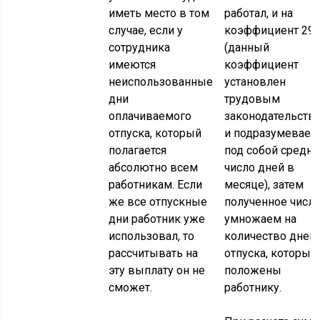
иметь место в том
работал, и на
случае, если у
коэффициент 29,
сотрудника
(данный
имеются
коэффициент
неиспользованные
установлен
дни
трудовым
оплачиваемого
законодательств
отпуска, который
и подразумевает
полагается
под собой средн
абсолютно всем
число дней в
работникам. Если
месяце), затем
же все отпускные
полученное числ
дни работник уже
умножаем на
использовал, то
количество дней
рассчитывать на
отпуска, которые
эту выплату он не
положены
сможет.
работнику.